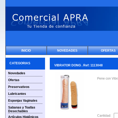
INICIO
NOVEDADES
OFERTAS
CATEGORIAS
VIBRATOR DONG . Ref: 1113048
Novedades
Pene con Vibr
Ofertas
Preservativos
Lubricantes
Esponjas Vaginales
Sabanas y Toallas
Desechables
Cantidad:
Artículos Higiénicos