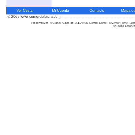
Ver Cesta
Mi Cuenta
Contacto
Mapa de
© 2009 www.comercialapra.com
Preservativos, A Granel, Cajas de 144, Actual Control Durex Preventor Prime, Lubr
Artículos Estanc