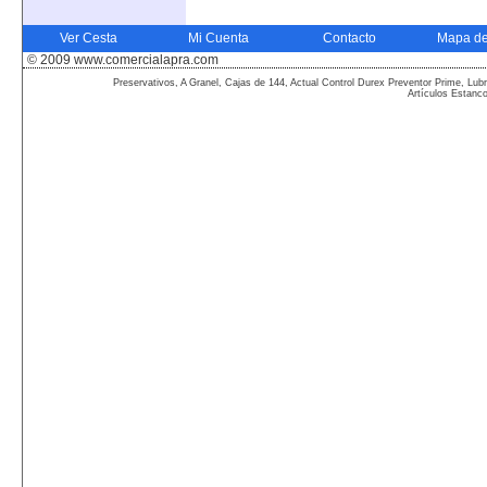
Ver Cesta
Mi Cuenta
Contacto
Mapa de
© 2009 www.comercialapra.com
Preservativos, A Granel, Cajas de 144, Actual Control Durex Preventor Prime, Lubr
Artículos Estanc