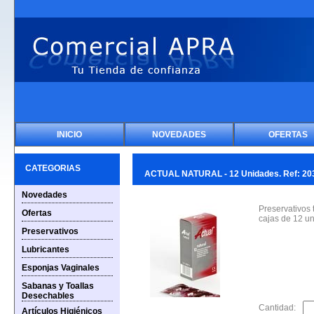
INICIO
NOVEDADES
OFERTAS
CATEGORIAS
ACTUAL NATURAL - 12 Unidades. Ref: 20
Novedades
Preservativos 
Ofertas
cajas de 12 un
Preservativos
Lubricantes
Esponjas Vaginales
Sabanas y Toallas
Desechables
Cantidad:
Artículos Higiénicos